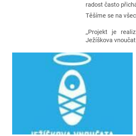
radost často přic
Těšíme se na všech
,,Projekt je rea
Ježíškova vnoučat