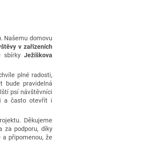
vu. Našemu domovu
vštěvy v zařízeních
e sbírky
Ježíškova
víle plné radosti,
t bude pravidelná
ští psí návštěvníci
 a často otevřít i
rojektu. Děkujeme
 za podporu, díky
e a připomenou, že