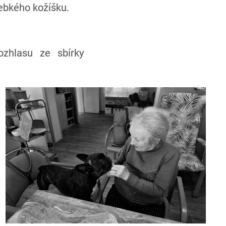
ebkého kožíšku.
ozhlasu ze sbírky