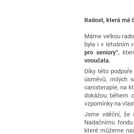
Radost, která má 
Máme velkou rado
byla i v letošním
pro seniory“
, kte
vnoučata
.
Díky této podpoře
úsměvů, milých s
canisterapie, na k
dokážou během chv
vzpomínky na vlas
Jsme vděční, že 
Nadačnímu fondu 
které můžeme naši