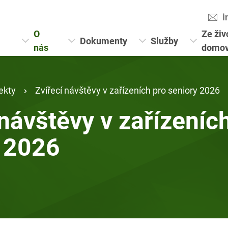
i
O
Ze živ
Dokumenty
Služby
nás
domo
ekty
Zvířecí návštěvy v zařízeních pro seniory 2026
 návštěvy v zařízeníc
 2026