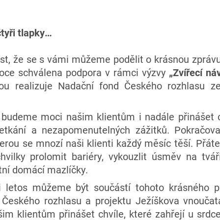
čtyři tlapky…
st, že se s vámi můžeme podělit o krásnou zprá
 roce schválena podpora v rámci výzvy
„Zvířecí ná
rou realizuje Nadační fond Českého rozhlasu z
 budeme moci našim klientům i nadále přinášet ch
etkání a nezapomenutelných zážitků. Pokračova
terou se mnozí naši klienti každý měsíc těší. Přátel
ilky prolomit bariéry, vykouzlit úsměv na tváři
tní domácí mazlíčky.
i letos můžeme být součástí tohoto krásného p
Českého rozhlasu a projektu Ježíškova vnoučata
m klientům přinášet chvíle, které zahřejí u srdc