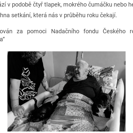
hází v podobě čtyř tlapek, mokrého čumáčku nebo h
na setkání, která nás v průběhu roku čekají.
lizován za pomoci Nadačního fondu Českého r
a‘‘