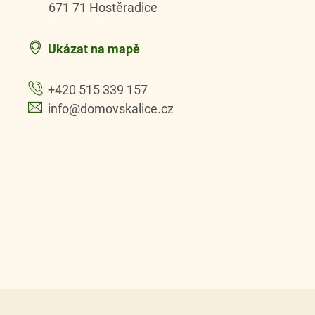
671 71 Hostěradice
Ukázat na mapě
+420 515 339 157
info@domovskalice.cz