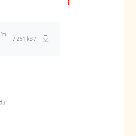
ním
/ 251 kB /
du: