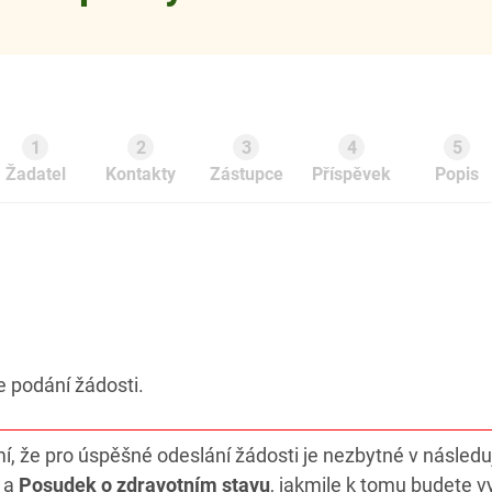
1
2
3
4
5
Žadatel
Kontakty
Zástupce
Příspěvek
Popis
ne podání žádosti.
, že pro úspěšné odeslání žádosti je nezbytné v následují
a
Posudek o zdravotním stavu
, jakmile k tomu budete v