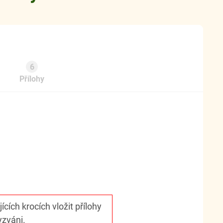
6
Přílohy
cích krocích vložit přílohy
yzváni.