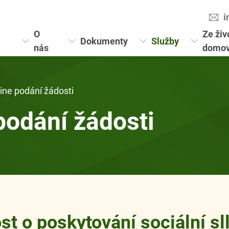
i
O
Ze živ
Dokumenty
Služby
nás
domo
ine podání žádosti
podání žádosti
st o poskytování sociální sl