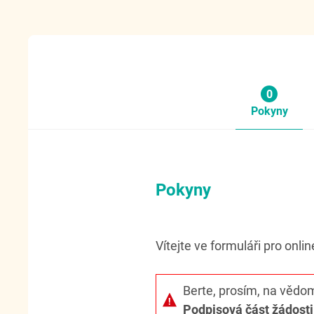
0
Pokyny
Pokyny
Vítejte ve formuláři pro onli
Berte, prosím, na vědomí
Podpisová část žádosti