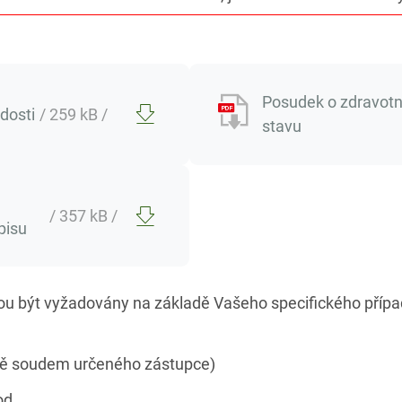
Posudek o zdravot
dosti
/ 259 kB /
stavu
/ 357 kB /
pisu
ou být vyžadovány na základě Vašeho specifického přípa
dě soudem určeného zástupce)
od.