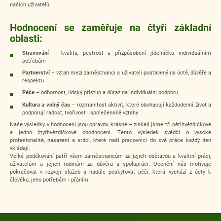
našich uživatelů.
Hodnocení se zaměřuje na čtyři základní
oblasti:
Stravování
– kvalita, pestrost a přizpůsobení jídelníčku individuálním
potřebám
Partnerství
– vztah mezi zaměstnanci a uživateli postavený na úctě, důvěře a
respektu
Péče
– odbornost, lidský přístup a důraz na individuální podporu
Kultura a volný čas
– rozmanitost aktivit, které obohacují každodenní život a
podporují radost, tvořivost i společenské vztahy.
Naše výsledky v hodnocení jsou opravdu krásné – získali jsme tři pětihvězdičkové
a jedno čtyřhvězdičkové ohodnocení. Tento výsledek svědčí o vysoké
profesionalitě, nasazení a srdci, které naši pracovníci do své práce každý den
vkládají.
Velké poděkování patří všem zaměstnancům za jejich obětavou a kvalitní práci,
uživatelům a jejich rodinám za důvěru a spolupráci. Ocenění nás motivuje
pokračovat v rozvoji služeb a nadále poskytovat péči, která vychází z úcty k
člověku, jeho potřebám i přáním.