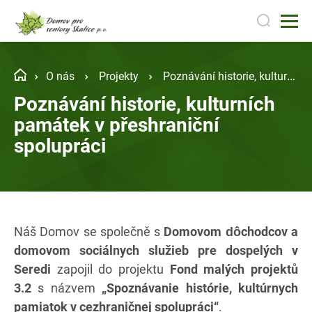
O nás
Projekty
Poznávání historie, kulturních památek v přeshraniční spolupráci
Poznávání historie, kulturních
památek v přeshraniční
spolupráci
Náš Domov se společně s
Domovom dôchodcov a
domovom sociálnych služieb pre dospelých v
Seredi
zapojil do projektu
Fond malých projektů
3.2
s názvem
„Spoznávanie histórie, kultúrnych
pamiatok v cezhraničnej spolupráci“
.