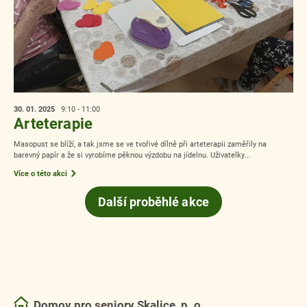
30. 01.
2025
9:10 - 11:00
Arteterapie
Masopust se blíží, a tak jsme se ve tvořivé dílně při arteterapii zaměřily na
barevný papír a že si vyrobíme pěknou výzdobu na jídelnu. Uživatelky...
Více o této akci
Další proběhlé akce
Domov pro seniory Skalice, p. o.