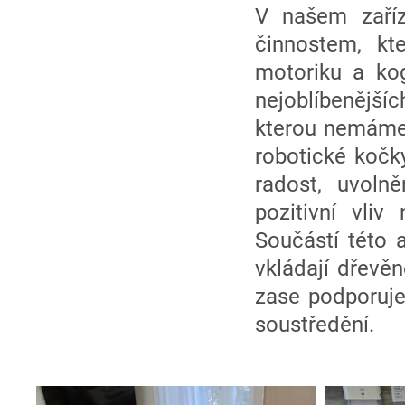
V našem zaříz
činnostem, kt
motoriku a kog
nejoblíbenější
kterou nemáme p
robotické kočk
radost, uvolně
pozitivní vliv
Součástí této 
vkládají dřevě
zase podporuje
soustředění.