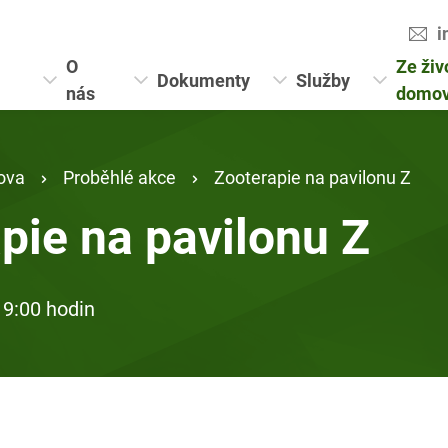
i
O
Ze živ
Dokumenty
Služby
nás
domo
ova
Proběhlé akce
Zooterapie na pavilonu Z
pie na pavilonu Z
 9:00 hodin