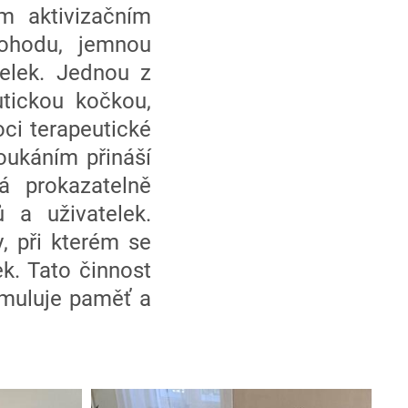
m aktivizačním
pohodu, jemnou
telek. Jednou z
utickou kočkou,
oci terapeutické
oukáním přináší
má prokazatelně
ů a uživatelek.
, při kterém se
k. Tato činnost
imuluje paměť a