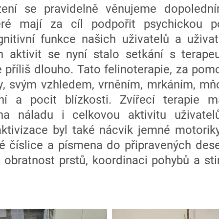
ení se pravidelně věnujeme dopolední
eré mají za cíl podpořit psychickou 
nitivní funkce našich uživatelů a uživa
ch aktivit se nyní stalo setkání s terape
říliš dlouho. Tato felinoterapie, za pom
y, svým vzhledem, vrněním, mrkáním, mň
ní a pocit blízkosti. Zvířecí terapie 
 na náladu i celkovou aktivitu uživatel
aktivizace byl také nácvik jemné motoriky
né číslice a písmena do připravených dese
 obratnost prstů, koordinaci pohybů a st