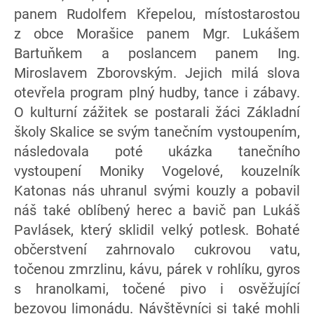
panem Rudolfem Křepelou, místostarostou
z obce Morašice panem Mgr. Lukášem
Bartuňkem a poslancem panem Ing.
Miroslavem Zborovským. Jejich milá slova
otevřela program plný hudby, tance i zábavy.
O kulturní zážitek se postarali žáci Základní
školy Skalice se svým tanečním vystoupením,
následovala poté ukázka tanečního
vystoupení Moniky Vogelové, kouzelník
Katonas nás uhranul svými kouzly a pobavil
náš také oblíbený herec a bavič pan Lukáš
Pavlásek, který sklidil velký potlesk. Bohaté
občerstvení zahrnovalo cukrovou vatu,
točenou zmrzlinu, kávu, párek v rohlíku, gyros
s hranolkami, točené pivo i osvěžující
bezovou limonádu. Návštěvníci si také mohli