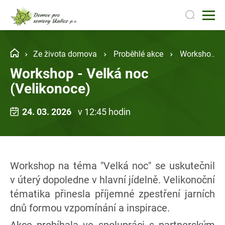
Ze života domova
Proběhlé akce
Workshop - Velká noc (Velikonoce)
Workshop - Velká noc
(Velikonoce)
24. 03. 2026
v 12:45 hodin
Workshop na téma "Velká noc" se uskutečnil
v úterý dopoledne v hlavní jídelně. Velikonoční
tématika přinesla příjemné zpestření jarních
dnů formou vzpomínání a inspirace.
Akce probíhala ve spolupráci s partnerským