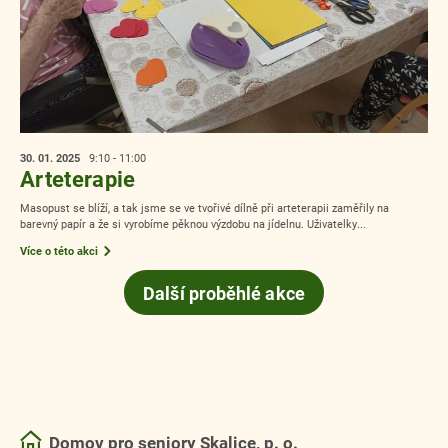
30. 01.
2025
9:10 - 11:00
Arteterapie
Masopust se blíží, a tak jsme se ve tvořivé dílně při arteterapii zaměřily na
barevný papír a že si vyrobíme pěknou výzdobu na jídelnu. Uživatelky...
Více o této akci
Další proběhlé akce
Domov pro seniory Skalice, p. o.