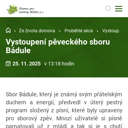
Ze života domova
Proběhlé akce
Vystoupení pěveckého sboru Bádule
Vystoupení pěveckého sboru
Bádule
25. 11. 2025
v 13:18 hodin
Sbor Bádule, který je známý svým přátelským
duchem a energií, předvedl v úterý pestrý
program složený z písní, které byly upraveny
pro sborový zpěv. Mnozí uživatelé si písně
pamatovali už z mládí a tak si je s chutí