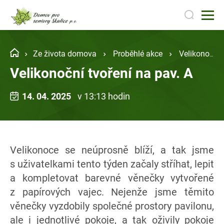
Ze života domova
Proběhlé akce
Velikonoční tvoření na pav. A
Velikonoční tvoření na pav. A
14. 04. 2025
v 13:13 hodin
Velikonoce se neúprosně blíží, a tak jsme
s uživatelkami tento týden začaly stříhat, lepit
a kompletovat barevné věnečky vytvořené
z papírových vajec. Nejenže jsme těmito
věnečky vyzdobily společné prostory pavilonu,
ale i jednotlivé pokoje, a tak oživily pokoje