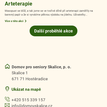
Arteterapie
Masopust se blíží, a tak jsme se ve tvořivé dílně při arteterapii zaměřily na
barevný papír a že si vyrobíme pěknou výzdobu na jídelnu. Uživatelky...
Více o této akci
Další proběhlé akce
Domov pro seniory Skalice, p. o.
Skalice 1
671 71 Hostěradice
Ukázat na mapě
+420 515 339 157
info@domovskalice.cz