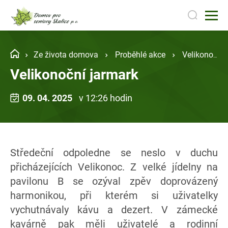
Ze života domova
Proběhlé akce
Velikonoční jarmark
Velikonoční jarmark
09. 04. 2025
v 12:26 hodin
Středeční odpoledne se neslo v duchu
přicházejících Velikonoc. Z velké jídelny na
pavilonu B se ozýval zpěv doprovázený
harmonikou, při kterém si uživatelky
vychutnávaly kávu a dezert. V zámecké
kavárně pak měli uživatelé a rodinní