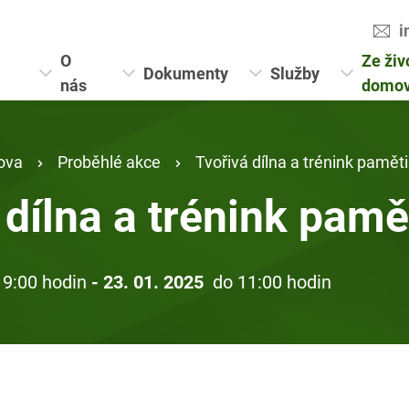
i
O
Ze živ
Dokumenty
Služby
nás
domo
ova
Proběhlé akce
Tvořivá dílna a trénink paměti
 dílna a trénink pamě
 9:00 hodin
- 23. 01. 2025
do 11:00 hodin