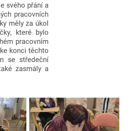
le svého přání a
ěných pracovních
lky měly za úkol
čky, které bylo
ruhém pracovním
i ke konci těchto
ám se středeční
také zasmály a