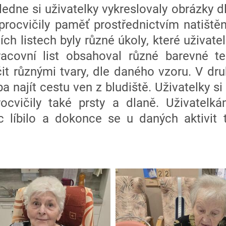
edne si uživatelky vykreslovaly obrázky d
 procvičily paměť prostřednictvím natišt
ních listech byly různé úkoly, které uživate
pracovní list obsahoval různé barevné te
čit různými tvary, dle daného vzoru. V d
ba najít cestu ven z bludiště. Uživatelky s
rocvičily také prsty a dlaně. Uživatelk
 líbilo a dokonce se u daných aktivit 