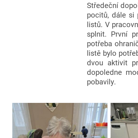
Středeční dopol
pocitů, dále si
listů. V pracov
splnit. První 
potřeba ohrani
listě bylo potře
dvou aktivit p
dopoledne moc
pobavily.