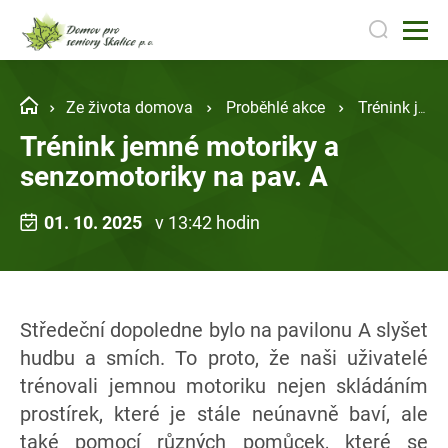
Ze života domova
Proběhlé akce
Trénink jemné motoriky a senzomotoriky na pav. A
Trénink jemné motoriky a
senzomotoriky na pav. A
01. 10. 2025
v 13:42 hodin
Středeční dopoledne bylo na pavilonu A slyšet
hudbu a smích. To proto, že naši uživatelé
trénovali jemnou motoriku nejen skládáním
prostírek, které je stále neúnavně baví, ale
také pomocí různých pomůcek, které se