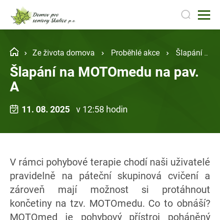
Ze života domova
Proběhlé akce
Šlapání na MOTOmedu na pav. A
Šlapání na MOTOmedu na pav.
A
11. 08. 2025
v 12:58 hodin
V rámci pohybové terapie chodí naši uživatelé
pravidelně na páteční skupinová cvičení a
zároveň mají možnost si protáhnout
končetiny na tzv. MOTOmedu. Co to obnáší?
MOTOmed je pohybový přístroj poháněný