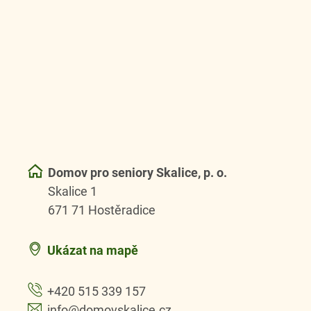
Domov pro seniory Skalice, p. o.
Skalice 1
671 71 Hostěradice
Ukázat na mapě
+420 515 339 157
info@domovskalice.cz