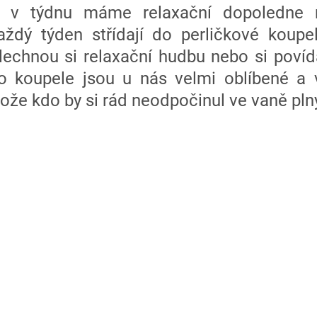
u v týdnu máme relaxační dopoledne n
aždý týden střídají do perličkové koupele
lechnou si relaxační hudbu nebo si povída
to koupele jsou u nás velmi oblíbené a 
tože kdo by si rád neodpočinul ve vaně pln