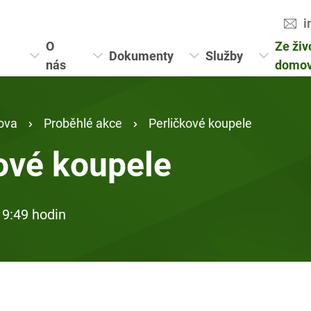
i
O
Ze živ
Dokumenty
Služby
nás
domo
ova
Proběhlé akce
Perličkové koupele
ové koupele
 9:49 hodin