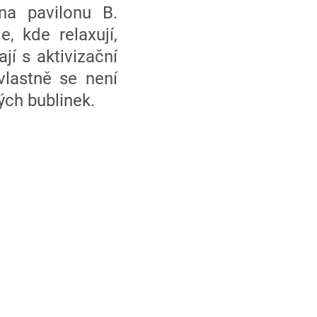
a pavilonu B.
, kde relaxují,
jí s aktivizační
vlastně se není
ých bublinek.