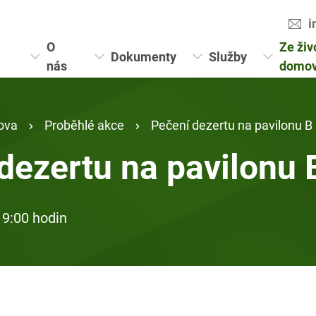
i
O
Ze živ
Dokumenty
Služby
nás
domo
ova
Proběhlé akce
Pečení dezertu na pavilonu B
dezertu na pavilonu 
 9:00 hodin