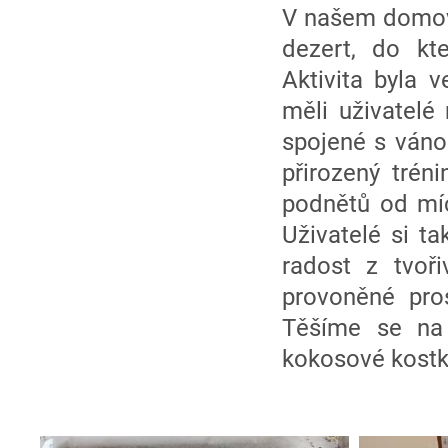
V našem domově
dezert, do kt
Aktivita byla 
měli uživatelé
spojené s váno
přirozený trén
podnětů od míc
Uživatelé si ta
radost z tvoř
provoněné pros
Těšíme se na
kokosové kostky