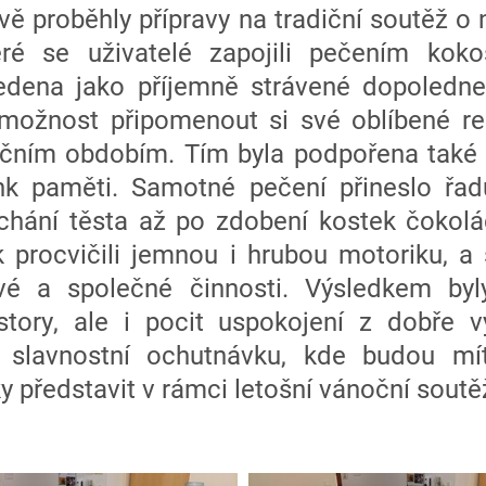
 proběhly přípravy na tradiční soutěž o n
eré se uživatelé zapojili pečením koko
vedena jako příjemně strávené dopoled
 možnost připomenout si své oblíbené re
čním obdobím. Tím byla podpořena také
ink paměti. Samotné pečení přineslo řa
hání těsta až po zdobení kostek čokol
k procvičili jemnou i hrubou motoriku, a
ivé a společné činnosti. Výsledkem byl
tory, ale i pocit uspokojení z dobře 
 slavnostní ochutnávku, kde budou mí
 představit v rámci letošní vánoční soutě