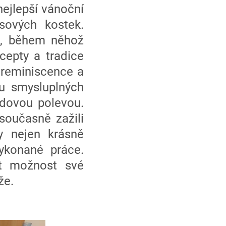
ejlepší vánoční
sových kostek.
ne, během něhož
cepty a tradice
 reminiscence a
du smysluplných
ádovou polevou.
 současně zažili
y nejen krásně
vykonané práce.
t možnost své
že.