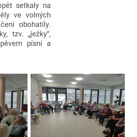
opět setkaly na
ěly ve volných
čení obohatily.
, tzv. „ježky“,
 zpěvem písní a