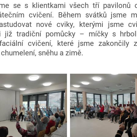
me se s klientkami všech tří pavilonů 
átečním cvičení. Během svátků jsme m
astudovat nové cviky, kterými jsme cvi
i již tradiční pomůcky – míčky s hrbolky
aciální cvičení, které jsme zakončily
o chumelení, sněhu a zimě.