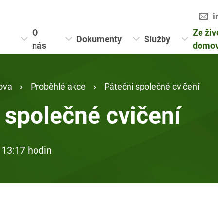
i
O
Ze živ
Dokumenty
Služby
nás
domo
ova
Proběhlé akce
Páteční společné cvičení
 společné cvičení
 13:17 hodin