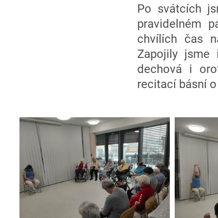
Po svátcích js
pravidelném p
chvílích čas n
Zapojily jsme 
dechová i orof
recitací básní 