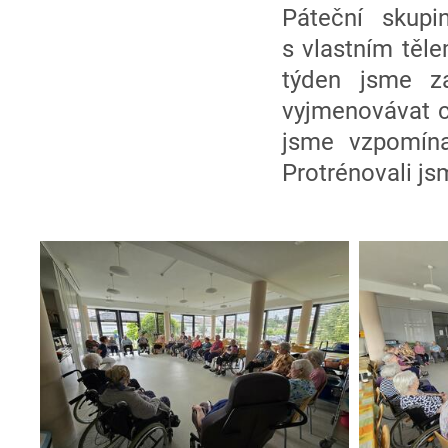
Páteční skupi
s vlastním těle
týden jsme za
vyjmenovávat co
jsme vzpomína
Protrénovali js