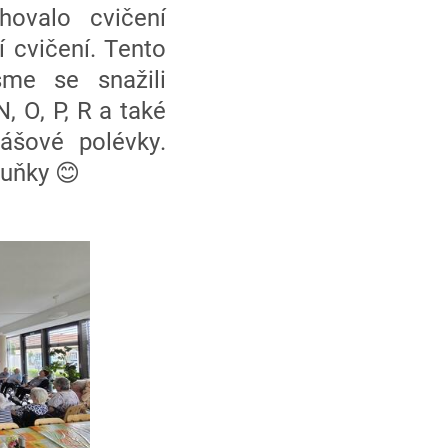
hovalo cvičení
í cvičení. Tento
sme se snažili
, O, P, R a také
ášové polévky.
buňky 😊