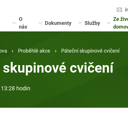
i
O
Ze živ
Dokumenty
Služby
nás
domo
ova
Proběhlé akce
Páteční skupinové cvičení
 skupinové cvičení
 13:28 hodin