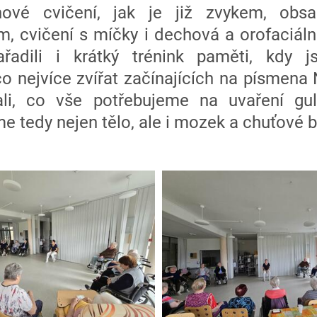
nové cvičení, jak je již zvykem, obsa
m, cvičení s míčky i dechová a orofaciáln
řadili i krátký trénink paměti, kdy j
 nejvíce zvířat začínajících na písmena N
li, co vše potřebujeme na uvaření gul
me tedy nejen tělo, ale i mozek a chuťové 