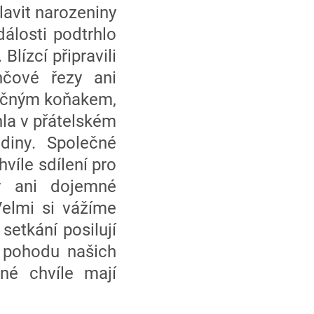
avit narozeniny
álosti podtrhlo
Blízcí připravili
nčové řezy ani
aječným koňakem,
hla v přátelském
odiny. Společné
víle sdílení pro
y ani dojemné
Velmi si vážíme
setkání posilují
u pohodu našich
né chvíle mají