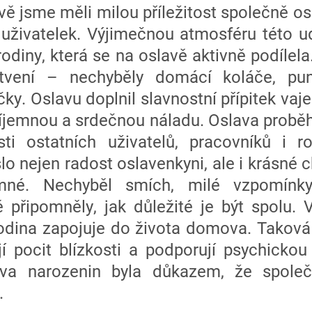
 jsme měli milou příležitost společně osl
 uživatelek. Výjimečnou atmosféru této ud
odiny, která se na oslavě aktivně podílela. 
tvení – nechyběly domácí koláče, pu
čky. Oslavu doplnil slavnostní přípitek v
říjemnou a srdečnou náladu. Oslava probě
i ostatních uživatelů, pracovníků i r
lo nejen radost oslavenkyni, ale i krásné ch
omné. Nechyběl smích, milé vzpomínk
 připomněly, jak důležité je být spolu. 
odina zapojuje do života domova. Taková 
ejí pocit blízkosti a podporují psychicko
lava narozenin byla důkazem, že společ
.