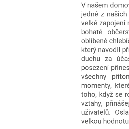
V našem domově
jedné z našich
velké zapojení r
bohaté občers
oblíbené chlebí
který navodil p
duchu za účast
posezení přines
všechny přít
momenty, které
toho, když se r
vztahy, přináš
uživatelů. Os
velkou hodnotu