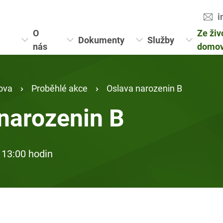
i
O
Ze živ
Dokumenty
Služby
nás
domo
ova
Proběhlé akce
Oslava narozenin B
narozenin B
 13:00 hodin