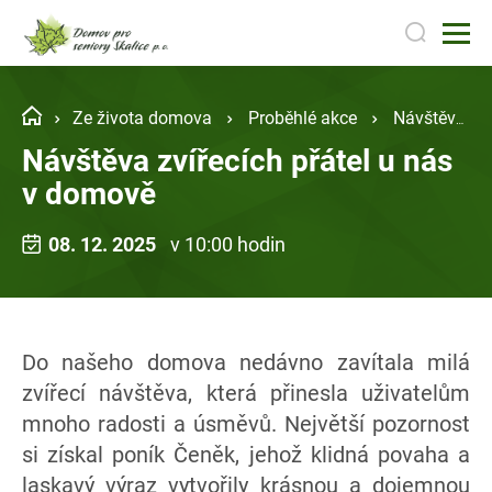
Ze života domova
Proběhlé akce
Návštěva zvířecích přátel u nás v domově
Návštěva zvířecích přátel u nás
v domově
08. 12. 2025
v 10:00 hodin
Do našeho domova nedávno zavítala milá
zvířecí návštěva, která přinesla uživatelům
mnoho radosti a úsměvů. Největší pozornost
si získal poník Čeněk, jehož klidná povaha a
laskavý výraz vytvořily krásnou a dojemnou