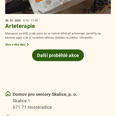
30. 01.
2025
9:10 - 11:00
Arteterapie
Masopust se blíží, a tak jsme se ve tvořivé dílně při arteterapii zaměřily na
barevný papír a že si vyrobíme pěknou výzdobu na jídelnu. Uživatelky...
Více o této akci
Další proběhlé akce
Domov pro seniory Skalice, p. o.
Skalice 1
671 71 Hostěradice