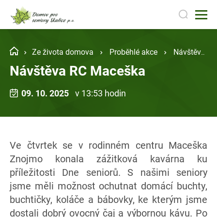
Ze života domova
Proběhlé akce
Návštěva RC Maceška
Návštěva RC Maceška
09. 10. 2025
v 13:53 hodin
Ve čtvrtek se v rodinném centru Maceška
Znojmo konala zážitková kavárna ku
příležitosti Dne seniorů. S našimi seniory
jsme měli možnost ochutnat domácí buchty,
buchtičky, koláče a bábovky, ke kterým jsme
dostali dobrý ovocný čaj a výbornou kávu. Po