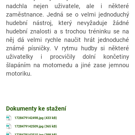
nadchla nejen uživatele, ale i některé
zaměstnance. Jedná se o velmi jednoduchý
hudební nástroj, který nevyžaduje žádné
hudební znalosti a s trochou tréninku se na
něj dá velmi rychle naučit hrát jednoduché
známé písničky. V rytmu hudby si některé
uživatelky i procvičily dolní končetiny
šlapáním na motomedu a jiné zase jemnou
motoriku.
Dokumenty ke stažení
1728479142498.jpg (433 kB)
1728479142509.jpg (365 kB)
1728479142515.jpg (398 kB)