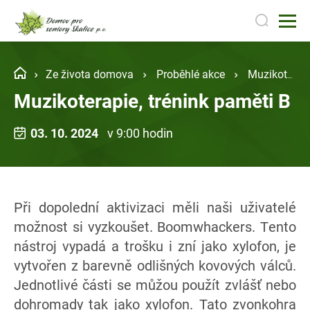
Ze života domova
Proběhlé akce
Muzikoterapie, trénink paměti B
Muzikoterapie, trénink paměti B
03. 10. 2024
v 9:00 hodin
Při dopolední aktivizaci měli naši uživatelé
možnost si vyzkoušet. Boomwhackers. Tento
nástroj vypadá a trošku i zní jako xylofon, je
vytvořen z barevně odlišných kovových válců.
Jednotlivé části se můžou použít zvlášť nebo
dohromady tak jako xylofon. Tato zvonkohra