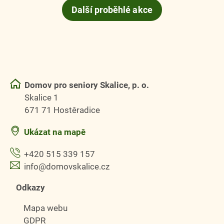
Další proběhlé akce
Domov pro seniory Skalice, p. o.
Skalice 1
671 71 Hostěradice
Ukázat na mapě
+420 515 339 157
info@domovskalice.cz
Odkazy
Mapa webu
GDPR