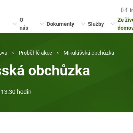
i
O
Ze živ
Dokumenty
Služby
nás
domo
ova
Proběhlé akce
Mikulášská obchůzka
šská obchůzka
 13:30 hodin