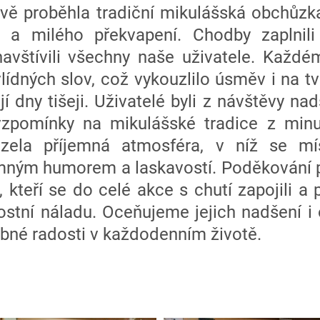
 proběhla tradiční mikulášská obchůzka,
 a milého překvapení. Chodby zaplnili 
 navštívili všechny naše uživatele. Každé
lídných slov, což vykouzlilo úsměv i na tvá
jí dny tišeji. Uživatelé byli z návštěvy nad
vzpomínky na mikulášské tradice z minu
ázela příjemná atmosféra, v níž se mí
mným humorem a laskavostí. Poděkování p
teří se do celé akce s chutí zapojili a 
ostní náladu. Oceňujeme jejich nadšení i 
bné radosti v každodenním životě.