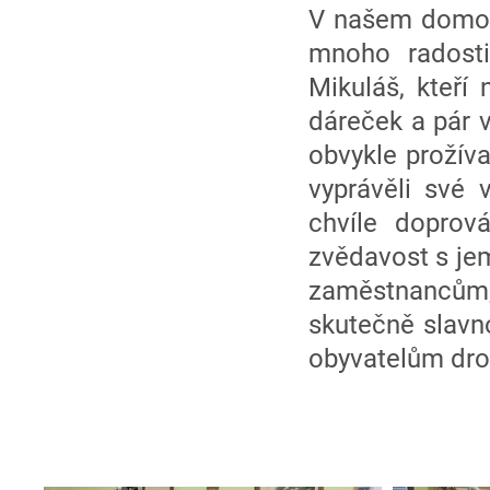
V našem domově
mnoho radosti
Mikuláš, kteří
dáreček a pár v
obvykle prožíva
vyprávěli své 
chvíle doprov
zvědavost s je
zaměstnancům, k
skutečně slavn
obyvatelům dro