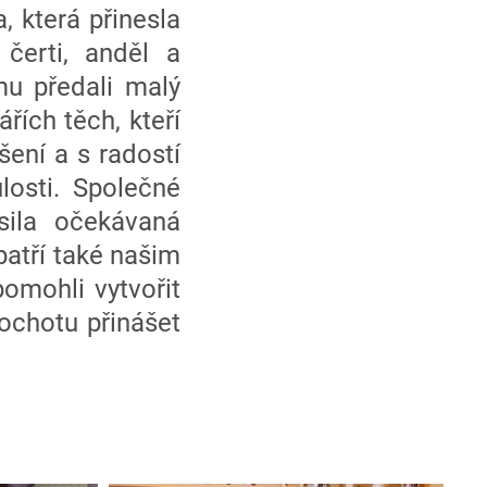
 která přinesla
čerti, anděl a
mu předali malý
řích těch, kteří
šení a s radostí
losti. Společné
sila očekávaná
atří také našim
pomohli vytvořit
ochotu přinášet