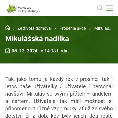
Ze života domova
Proběhlé akce
Mikulášská nadílka
Mikulášská nadílka
05. 12. 2024
v 14:08 hodin
Tak, jako tomu je každý rok v prosinci, tak i
letos naše uživatelky / uživatele i personál
navštívil Mikuláš se svými přáteli – andělem
a čertem. Uživatelé tak měli možnost si
připomenout různé vzpomínky, ať už ze svého
dětství, či z dob, kdy byly jejich děti ještě