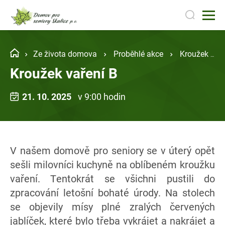
Ze života domova
Proběhlé akce
Kroužek vaření B
Kroužek vaření B
21. 10. 2025
v 9:00 hodin
V našem domově pro seniory se v úterý opět
sešli milovníci kuchyně na oblíbeném kroužku
vaření. Tentokrát se všichni pustili do
zpracování letošní bohaté úrody. Na stolech
se objevily mísy plné zralých červených
jablíček, které bylo třeba vykrájet a nakrájet a