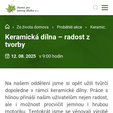
Ze života domova
Proběhlé akce
Keramická dílna – radost z tvorby
Keramická dílna – radost z
tvorby
12. 08. 2025
v 9:00 hodin
Na našem oddělení jsme si opět užili tvůrčí
dopoledne v rámci keramické dílny. Práce s
hlínou přináší našim uživatelům nejen radost,
ale i možnost procvičit jemnou i hrubou
motoriku. Tentokrát jsme se věnovali výrobě