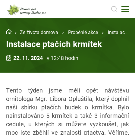
Ze života domova
Proběhlé akce
Instalace ptačích krmítek
Instalace ptačích krmítek
22. 11. 2024
v 12:48 hodin
Tento týden jsme měli opět návštěvu
ornitologa Mgr. Libora Opluštila, který doplnil
naši sbírku ptačích budek o krmítka. Bylo
nainstalováno 5 krmítek a také 3 informační
cedule, u kterých si můžete vyzkoušet, jak
moc jste zběhlí ve znalosti ptactva. Věříme,