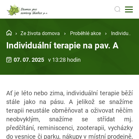
Ze života domova
Proběhlé akce
Individuální terapie na pav. A
Individuální terapie na pav. A
07. 07. 2025
v 13:28 hodin
Ať je léto nebo zima, individuální terapie běží
stále jako na pásu. A jelikož se snažíme
terapii neustále obměňovat a oživovat něčím
neobvyklým, snažíme se střídat mj.
předčítání, reminiscenci, zooterapii, vycházky
do vesnice či parku, nákupy v místní prodejně,