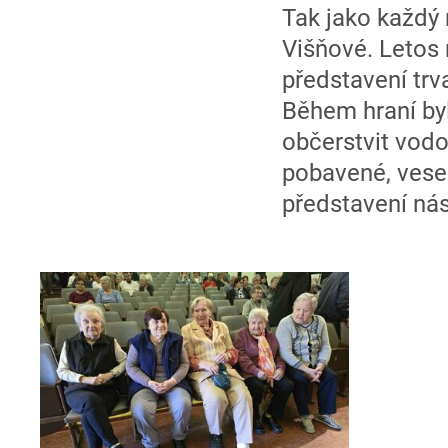
Tak jako každý r
Višňové. Letos 
představení trv
Během hraní by
občerstvit vodo
pobavené, vesel
představení nás