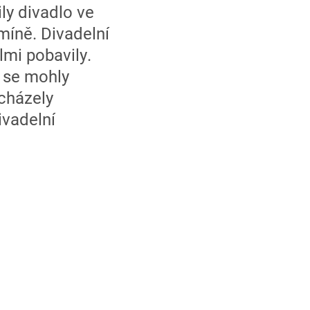
ily divadlo ve
míně. Divadelní
lmi pobavily.
 se mohly
dcházely
ivadelní