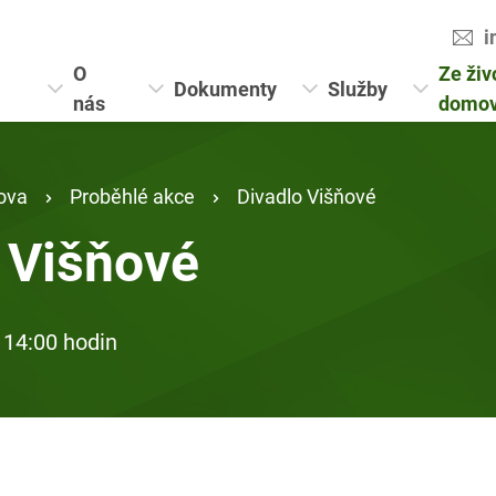
i
O
Ze živ
Dokumenty
Služby
nás
domo
ova
Proběhlé akce
Divadlo Višňové
 Višňové
 14:00 hodin