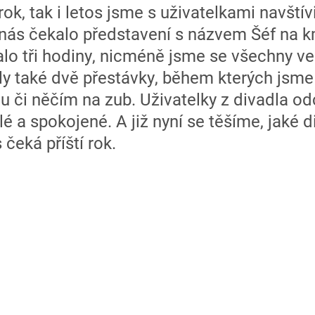
ok, tak i letos jsme s uživatelkami navštív
nás čekalo představení s názvem Šéf na k
alo tři hodiny, nicméně jsme se všechny ve
ly také dvě přestávky, během kterých jsme
u či něčím na zub. Uživatelky z divadla o
é a spokojené. A již nyní se těšíme, jaké d
 čeká příští rok.