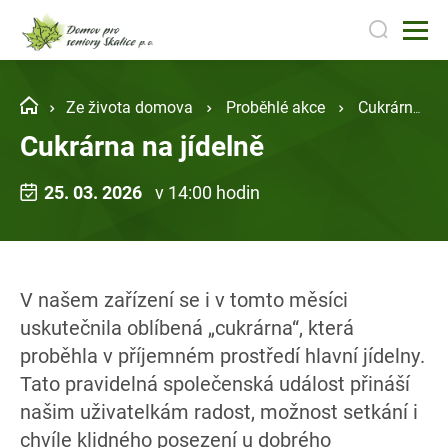
Ze života domova
Proběhlé akce
Cukrárna na jídelně
Cukrárna na jídelně
25. 03. 2026
v 14:00 hodin
V našem zařízení se i v tomto měsíci
uskutečnila oblíbená „cukrárna“, která
proběhla v příjemném prostředí hlavní jídelny.
Tato pravidelná společenská událost přináší
našim uživatelkám radost, možnost setkání i
chvíle klidného posezení u dobrého