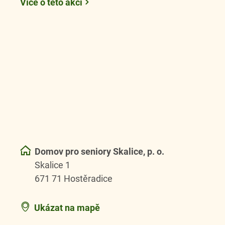
Více o této akci
Domov pro seniory Skalice, p. o.
Skalice 1
671 71 Hostěradice
Ukázat na mapě