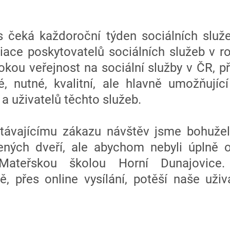
ás čeká každoroční týden sociálních služe
ciace poskytovatelů sociálních služeb v r
rokou veřejnost na sociální služby v ČR, př
é, nutné, kvalitní, ale hlavně umožňující
a uživatelů těchto služeb.
ávajícímu zákazu návštěv jsme bohužel
ných dveří, ale abychom nebyli úplně oc
teřskou školou Horní Dunajovice.
ě, přes online vysílání, potěší naše uži