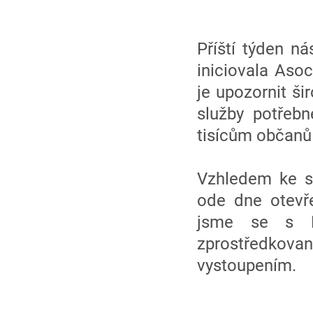
Příští týden n
iniciovala Aso
je upozornit ši
služby potřebn
tisícům občanů 
Vzhledem ke st
ode dne otevře
jsme se s Ma
zprostředkovan
vystoupením.