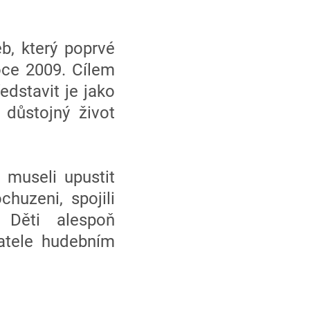
b, který poprvé
oce 2009. Cílem
edstavit je jako
 důstojný život
 museli upustit
huzeni, spojili
 Děti alespoň
vatele hudebním