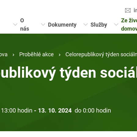
i
O
Ze živ
Dokumenty
Služby
nás
domo
ova
Proběhlé akce
Celorepublikový týden sociál
ublikový týden sociá
 13:00 hodin
- 13. 10. 2024
do 0:00 hodin