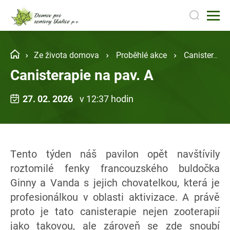
Ze života domova
Proběhlé akce
Canisterapie na pav. A
Canisterapie na pav. A
27. 02. 2026
v 12:37 hodin
Tento týden náš pavilon opět navštívily
roztomilé fenky francouzského buldočka
Ginny a Vanda s jejich chovatelkou, která je
profesionálkou v oblasti aktivizace. A právě
proto je tato canisterapie nejen zooterapií
jako takovou, ale zároveň se zde snoubí