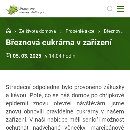
Ze života domova
Proběhlé akce
Březnová cukrárna v zařízení
Březnová cukrárna v zařízení
05. 03. 2025
v 14:04 hodin
Středeční odpoledne bylo provoněno zákusky
a kávou. Poté, co se náš domov po chřipkové
epidemii znovu otevřel návštěvám, jsme
znovu obnovili pravidelné cukrárny v našem
zařízení. V naší nabídce měli senioři možnost
ochutnat nadýchané věnečky, marcipánové