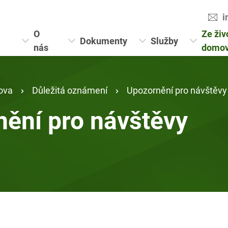
i
O
Ze živ
Dokumenty
Služby
nás
domo
ova
Důležitá oznámení
Upozornění pro návštěvy
ění pro návštěvy