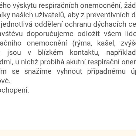
ého výskytu respiračních onemocnění, žá
níky našich uživatelů, aby z preventivních 
 jednotlivá oddělení ochranu dýchacích c
Návštěvu doporučujeme odložit všem li
iračního onemocnění (rýma, kašel, zvýš
é jsou v blízkém kontaktu, napříkla
dmi, u nichž probíhá akutní respirační on
ním se snažíme vyhnout případnému ú
ově.
ochopení.