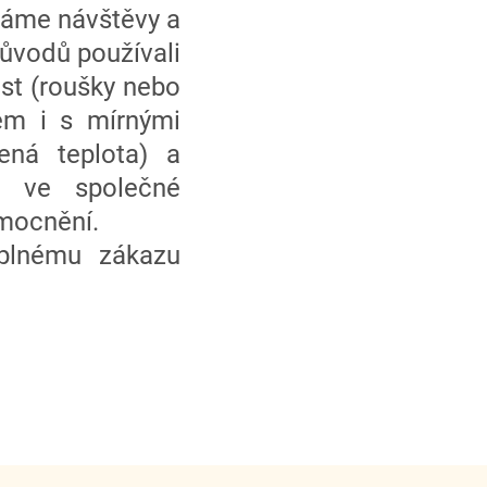
dáme návštěvy a
důvodů používali
est (roušky nebo
dem i s mírnými
ená teplota) a
d ve společné
emocnění.
plnému zákazu