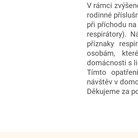
V rámci zvýšen
rodinné přísluš
při příchodu na
respirátory). 
příznaky resp
osobám, kter
domácnosti s li
Tímto opatře
návštěv v dom
Děkujeme za p