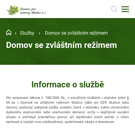
Služby
Domov se zvláštním režimem
Domov se zvláštním režimem
Informace o službě
Dle ustanovení zákona č. 108/2006 Sb., o sociálních službách v platném znění §
50 se v Domově se zvláštním režimem Skalice (dále jen DZR Skalice nebo
Domov), poskytují pobytové služby osobám, které v důsledku svého chronického
duševního onemocnění nebo onemocnění demencí ocitly v nepříznivé sociální
situaci a potřebují pravidelnou pomoc při zajišťování svých potřeb s cílem
zachovat a rozvíjet svou soběstačnost, společenské návyky a dovednosti.