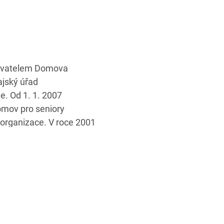
zovatelem Domova
ajský úřad
. Od 1. 1. 2007
mov pro seniory
 organizace. V roce 2001
avba provozní a obytné
roku 2007 byla
 kuchyňského bloku
vilonem a modernizace
yl zřízen Domov se