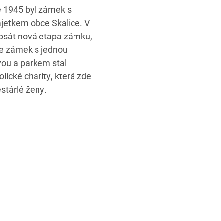
e 1945 byl zámek s
jetkem obce Skalice. V
 psát nová etapa zámku,
se zámek s jednou
ou a parkem stal
ické charity, která zde
stárlé ženy.