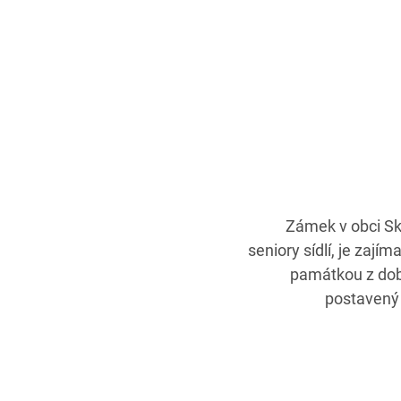
Zámek v obci Sk
seniory sídlí, je zají
památkou z dob
postavený 