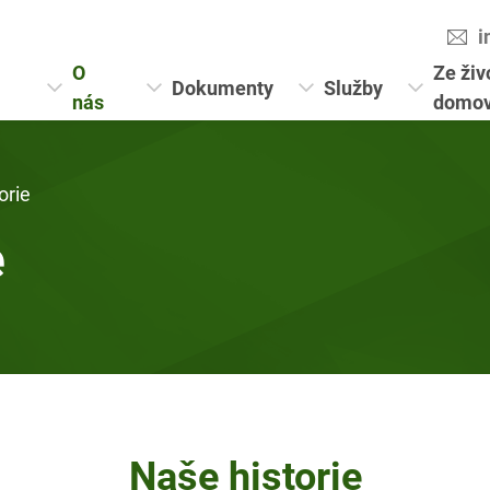
i
O
Ze živ
Dokumenty
Služby
nás
domo
orie
e
Naše historie