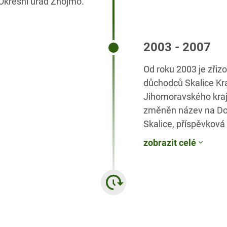
Okresní úřad Znojmo.
2003 - 2007
Od roku 2003 je zři
důchodců Skalice Kr
Jihomoravského kraje
změněn název na Do
Skalice, příspěvková
byla dokončena výst
zobrazit celé
budovy a v prosinci 
dokončena přístavba
s dvoupodlažním pa
budovy zámku, kde b
zvláštním režimem.