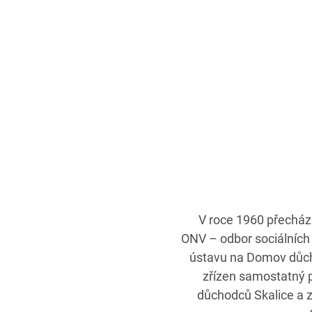
V roce 1960 přechá
ONV – odbor sociálních
ústavu na Domov důch
zřízen samostatný 
důchodců Skalice a z