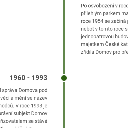
Po osvobození v roc
přilehlým parkem ma
roce 1954 se začíná
neboť v tomto roce 
jednopatrovou budov
majetkem České katol
zřídila Domov pro pře
1960 - 1993
zí správa Domova pod
 věcí a mění se název
odců. V roce 1993 je
právní subjekt Domov
řizovatelem se stává