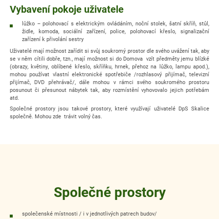
Vybavení pokoje uživatele
lůžko – polohovací s elektrickým ovládáním, noční stolek, šatní skříň, stůl,
židle, komoda, sociální zařízení, police, polohovací křeslo, signalizační
zařízení k přivolání sestry
Uživatelé mají možnost zařídit si svůj soukromý prostor dle svého uvážení tak, aby
se v něm cítili dobře, tzn., mají možnost si do Domova vzít předměty jemu blízké
(obrazy, květiny, oblíbené křeslo, skříňku, hrnek, přehoz na lůžko, lampu apod.),
mohou používat vlastní elektronické spotřebiče /rozhlasový přijímač, televizní
přijímač, DVD přehrávač/, dále mohou v rámci svého soukromého prostoru
posunout či přesunout nábytek tak, aby rozmístění vyhovovalo jejich potřebám
atd.
Společné prostory jsou takové prostory, které využívají uživatelé DpS Skalice
společně. Mohou zde trávit volný čas.
Společné prostory
společenské místnosti / i v jednotlivých patrech budov/