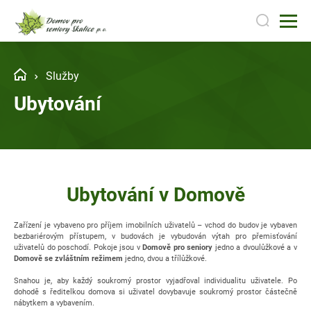
Služby
Ubytování
Ubytování v Domově
Zařízení je vybaveno pro příjem imobilních uživatelů – vchod do budov je vybaven
bezbariérovým přístupem, v budovách je vybudován výtah pro přemisťování
uživatelů do poschodí. Pokoje jsou v
Domově pro seniory
jedno a dvoulůžkové a v
Domově se zvláštním režimem
jedno, dvou a třílůžkové.
Snahou je, aby každý soukromý prostor vyjadřoval individualitu uživatele. Po
dohodě s ředitelkou domova si uživatel dovybavuje soukromý prostor částečně
nábytkem a vybavením.