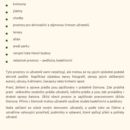
knihovna
jídelny
chodby
prostory pro aktivizační a zájmovou činnost uživatelů
terasy
altán
areál parku
vstupní hala hlavní budovy
nebytové prostory – pedikúra, kadeřnictví
Tyto prostory si uživatelé sami nezařizují, ale mohou se na jejich výsledné podobě
aktivně podílet. Například výzdobou barev, fotografií, obrazy jejich oblíbených
autorů, ubrusy, květinami, časopisy nebo knihami apod.
Praní, žehlení a oprava prádla jsou zajišťovány v prádelně Domova. Zde probíhá
praní veškerého osobního prádla uživatelů, ložního prádla a jsou zde prováděny i
drobné opravy šatstva. Úklid všech prostor je zajišťován pracovnicemi úklidu
Domova. Přímo v Domově mohou uživatelé využívat služeb kadeřnictví a pedikúry.
Naše zařízení se stává novým domovem uživatelů, a podle toho se řídíme a
vytváříme vyhovující prostředí, podmínky a vybavení, které splňují přání a potřeby
uživatel.