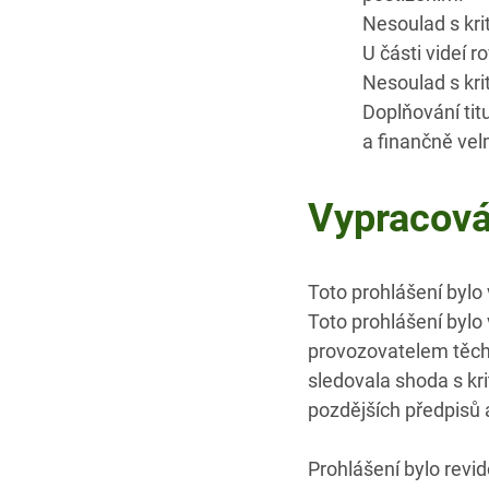
Nesoulad s kri
U části videí 
Nesoulad s kr
Doplňování tit
a finančně vel
Vypracován
Toto prohlášení bylo
Toto prohlášení byl
provozovatelem těchto
sledovala shoda s kr
pozdějších předpisů 
Prohlášení bylo revi