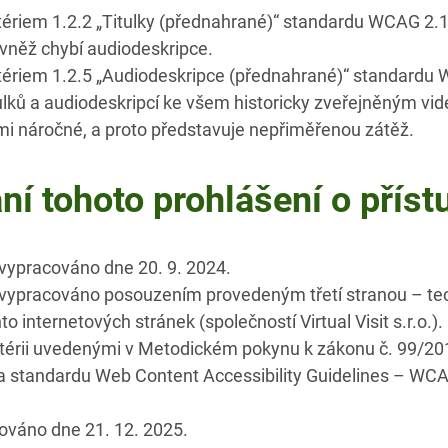
tériem 1.2.2 „Titulky (přednahrané)“ standardu WCAG 2.1
rovněž chybí audiodeskripce.
itériem 1.2.5 „Audiodeskripce (přednahrané)“ standardu
ulků a audiodeskripcí ke všem historicky zveřejněným vid
mi náročné, a proto představuje nepřiměřenou zátěž.
í tohoto prohlášení o příst
 vypracováno dne 20. 9. 2024.
o vypracováno posouzením provedeným třetí stranou – t
 internetových stránek (společností Virtual Visit s.r.o.).
itérii uvedenými v Metodickém pokynu k zákonu č. 99/201
a standardu Web Content Accessibility Guidelines – WCA
dováno dne 21. 12. 2025.