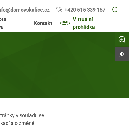
nfo@domovskalice.cz
+420 515 339 157
ota
Virtuální
Kontakt
va
prohlídka
Zvětši
Vysoký 
stránky v souladu se
ikací a o změně