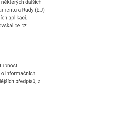
 některých dalších
lamentu a Rady (EU)
ch aplikací.
vskalice.cz.
tupnosti
, o informačních
jších předpisů, z