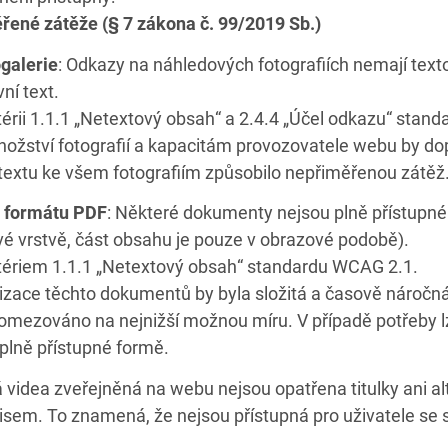
řené zátěže (§ 7 zákona č. 99/2019 Sb.)
galerie
: Odkazy na náhledových fotografiích nemají text
vní text.
térii 1.1.1 „Netextový obsah“ a 2.4.4 „Účel odkazu“ stan
ožství fotografií a kapacitám provozovatele webu by do
 textu ke všem fotografiím způsobilo nepřiměřenou zátěž
 formátu PDF
: Některé dokumenty nejsou plně přístupn
vé vrstvě, část obsahu je pouze v obrazové podobě).
itériem 1.1.1 „Netextový obsah“ standardu WCAG 2.1.
izace těchto dokumentů by byla složitá a časově náročn
mezováno na nejnižší možnou míru. V případě potřeby lz
 plně přístupné formě.
á videa zveřejněná na webu nejsou opatřena titulky ani a
isem. To znamená, že nejsou přístupná pro uživatele se