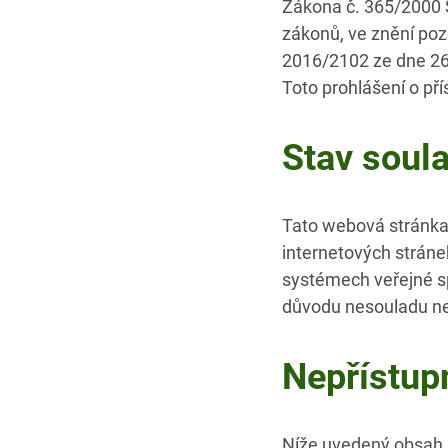
Zákona č. 365/2000 
zákonů, ve znění poz
2016/2102 ze dne 26. 
Toto prohlášení o př
Stav soul
Tato webová stránka 
internetových stráne
systémech veřejné sp
důvodu nesouladu ne
Nepřístup
Níže uvedený obsah 