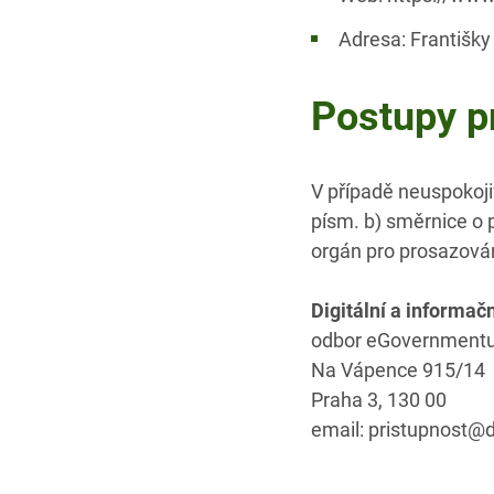
Adresa: Františky
Postupy p
V případě neuspokoji
písm. b) směrnice o p
orgán pro prosazován
Digitální a informač
odbor eGovernment
Na Vápence 915/14
Praha 3, 130 00
email: pristupnost@d