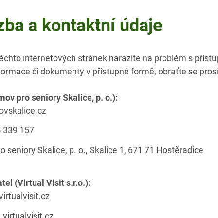
zba a kontaktní údaje
těchto internetových stránek narazíte na problém s příst
nformace či dokumenty v přístupné formě, obraťte se pros
v pro seniory Skalice, p. o.):
ovskalice.cz
5 339 157
 seniory Skalice, p. o., Skalice 1, 671 71 Hostěradice
l (Virtual Visit s.r.o.):
irtualvisit.cz
virtualvisit.cz