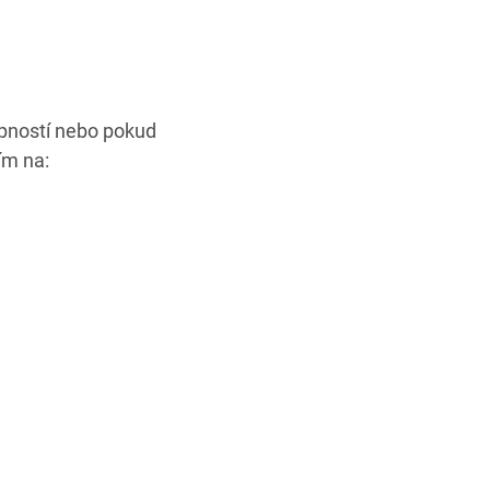
upností nebo pokud
ím na: