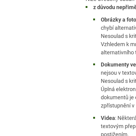
z důvodu nepřimě
Obrázky a foto
chybí alternati
Nesoulad s kri
Vzhledem k mn
alternativního
Dokumenty ve
nejsou v texto
Nesoulad s kr
Úplná elektron
dokumentů je o
zpřístupnění v
Videa
: Někter
textovým přep
postižením.