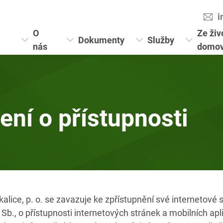
i
O
Ze živ
Dokumenty
Služby
nás
domo
ení o přístupnosti
alice, p. o. se zavazuje ke zpřístupnění své internetové 
b., o přístupnosti internetových stránek a mobilních apl