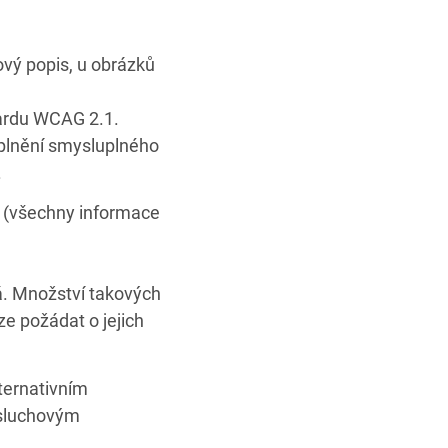
ový popis, u obrázků
dardu WCAG 2.1.
plnění smysluplného
.
é (všechny informace
á. Množství takových
e požádat o jejich
lternativním
 sluchovým