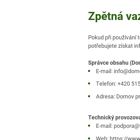
Zpětná va
Pokud při používání 
potřebujete získat i
Správce obsahu (Domo
E-mail: info@dom
Telefon: +420 51
Adresa: Domov pro
Technický provozovate
E-mail: podpora@v
Web: https://www.