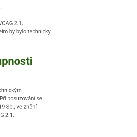
.
 WCAG 2.1.
eím by bylo technicky
upnosti
echnickým
 Při posuzování se
9 Sb., ve znění
G 2.1.