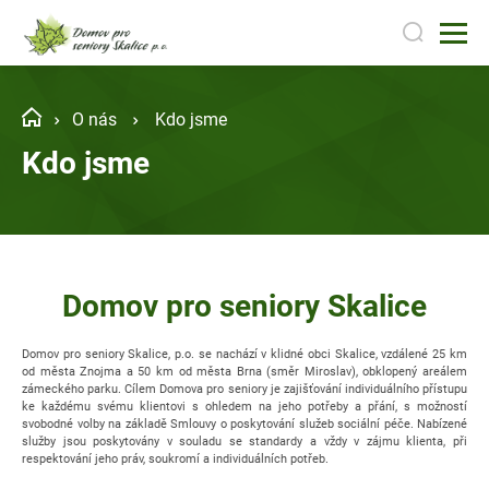
O nás
Kdo jsme
Kdo jsme
Domov pro seniory Skalice
Domov pro seniory Skalice, p.o. se nachází v klidné obci Skalice, vzdálené 25 km
od města Znojma a 50 km od města Brna (směr Miroslav), obklopený areálem
zámeckého parku. Cílem Domova pro seniory je zajišťování individuálního přístupu
ke každému svému klientovi s ohledem na jeho potřeby a přání, s možností
svobodné volby na základě Smlouvy o poskytování služeb sociální péče. Nabízené
služby jsou poskytovány v souladu se standardy a vždy v zájmu klienta, při
respektování jeho práv, soukromí a individuálních potřeb.