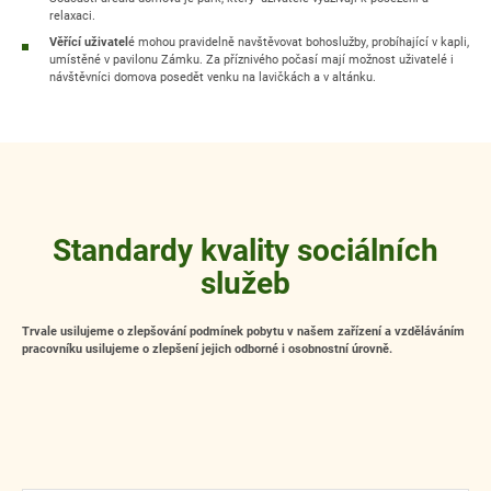
relaxaci.
Věřící uživatel
é mohou pravidelně navštěvovat bohoslužby, probíhající v kapli,
umístěné v pavilonu Zámku. Za příznivého počasí mají možnost uživatelé i
návštěvníci domova posedět venku na lavičkách a v altánku.
Standardy kvality sociálních
služeb
Trvale usilujeme o zlepšování podmínek pobytu v našem zařízení a vzděláváním
pracovníku usilujeme o zlepšení jejich odborné i osobnostní úrovně.