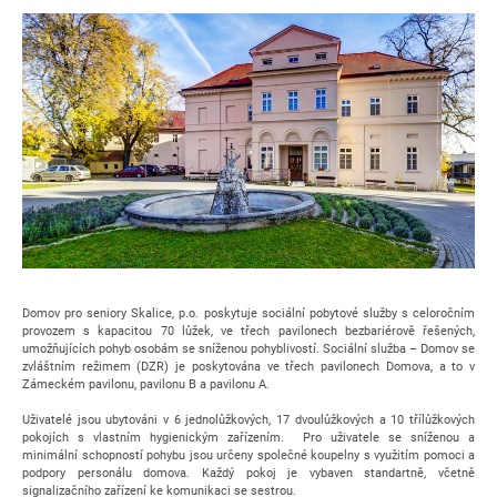
Domov pro seniory Skalice, p.o. poskytuje sociální pobytové služby s celoročním
provozem s kapacitou 70 lůžek, ve třech pavilonech bezbariérově řešených,
umožňujících pohyb osobám se sníženou pohyblivostí. Sociální služba – Domov se
zvláštním režimem (DZR) je poskytována ve třech pavilonech Domova, a to v
Zámeckém pavilonu, pavilonu B a pavilonu A.
Uživatelé jsou ubytováni v 6 jednolůžkových, 17 dvoulůžkových a 10 třílůžkových
pokojích s vlastním hygienickým zařízením. Pro uživatele se sníženou a
minimální schopností pohybu jsou určeny společné koupelny s využitím pomoci a
podpory personálu domova. Každý pokoj je vybaven standartně, včetně
signalizačního zařízení ke komunikaci se sestrou.