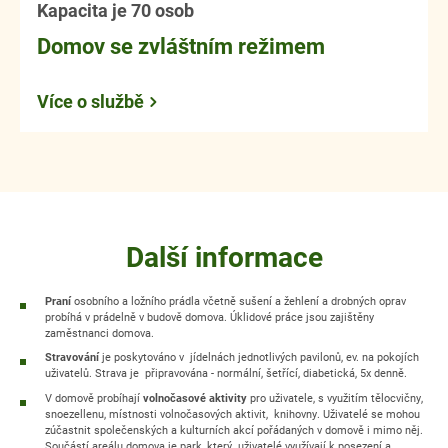
Kapacita je 70 osob
Domov se zvláštním režimem
Více o službě
Další informace
Praní
osobního a ložního prádla včetně sušení a žehlení a drobných oprav
probíhá v prádelně v budově domova. Úklidové práce jsou zajištěny
zaměstnanci domova.
Stravování
je poskytováno v jídelnách jednotlivých pavilonů, ev. na pokojích
uživatelů. Strava je připravována - normální, šetřící, diabetická, 5x denně.
V domově probíhají
volnočasové aktivity
pro uživatele, s využitím tělocvičny,
snoezellenu, místnosti volnočasových aktivit, knihovny. Uživatelé se mohou
zúčastnit společenských a kulturních akcí pořádaných v domově i mimo něj.
Součástí areálu domova je park, který uživatelé využívají k posezení a