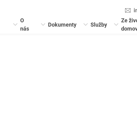
i
O
Ze živ
Dokumenty
Služby
nás
domo