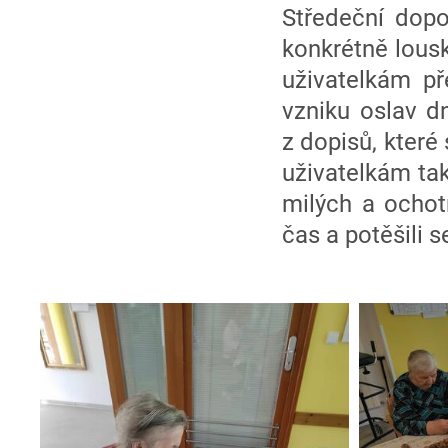
Středeční dopo
konkrétně lousk
uživatelkám př
vzniku oslav d
z dopisů, které
uživatelkám tak
milých a ochot
čas a potěšili s