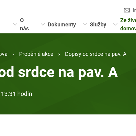
i
O
Ze živ
Dokumenty
Služby
nás
domo
ova
Proběhlé akce
Dopisy od srdce na pav. A
od srdce na pav. A
 13:31 hodin