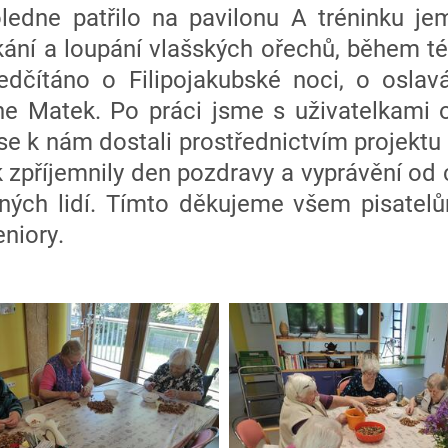
ledne patřilo na pavilonu A tréninku j
ání a loupání vlašských ořechů, během té
edčítáno o Filipojakubské noci, o osla
ne Matek. Po práci jsme s uživatelkami o
 se k nám dostali prostřednictvím projektu
 zpříjemnily den pozdravy a vyprávění od c
ných lidí. Tímto děkujeme všem pisatelům
eniory.