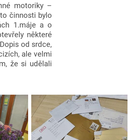
emné motoriky –
to činnosti bylo
vách 1.máje a o
tevřely některé
 Dopis od srdce,
izích, ale velmi
, že si udělali