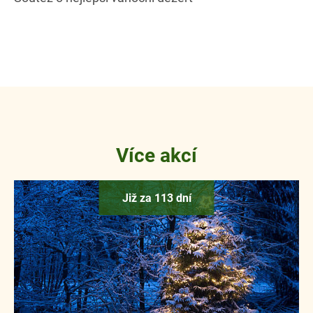
Více akcí
Již za 113 dní